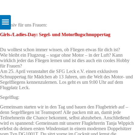
Exklusiv für uns Frauen:
Girls-/Ladies-Day: Segel- und Motorflugschnuppertag
Du wolltest schon immer wissen, ob Fliegen etwas für dich ist?
Wie bleibt ein Flugzeug – sogar ohne Motor – in der Luft? Kann
wirklich jeder das Fliegen lernen und ist dies auch ein cooles Hobby
für Frauen?
Am 25. April veranstaltet die SFG Leck e.V. einen exklusiven
Schnuppertag für Mädchen ab 13 Jahren, um die Welt des Motor- und
Segelfliegens kennenzulernen. Los geht es um 9:00 Uhr auf dem
Flugplatz Leck.
Segelflug:
Gemeinsam starten wir in den Tag und bauen den Flugbetrieb auf –
denn Segelfliegen ist Teamsport! Alle packen mit an, damit jede
Teilnehmerin die Chance bekommt, selbst abzuheben. Anschließend
wird es spannend: Gemeinsam mit unserer Fluglehrerin Tanja Wippich
erlebst du deinen ersten Windenstart in einem modernen Doppelsitzer
vom Typ DG1001T. Du sitzt vorne im Cockpit und lernst die